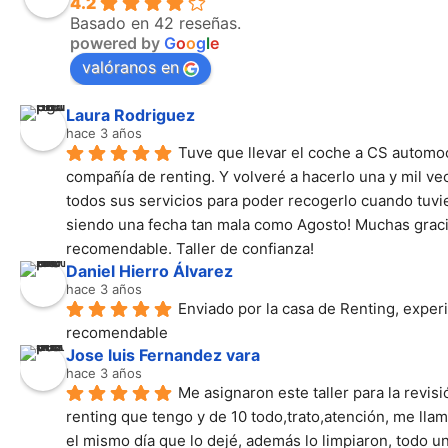
4.2
Basado en 42 reseñas.
powered by
G
o
o
g
l
e
valóranos en
Laura Rodriguez
hace 3 años
Tuve que llevar el coche a CS automoc
compañía de renting. Y volveré a hacerlo una y mil ve
todos sus servicios para poder recogerlo cuando tuvie
siendo una fecha tan mala como Agosto! Muchas gracia
recomendable. Taller de confianza!
Daniel Hierro Álvarez
hace 3 años
Enviado por la casa de Renting, experi
recomendable
Jose luis Fernandez vara
hace 3 años
Me asignaron este taller para la revisi
renting que tengo y de 10 todo,trato,atención, me llam
el mismo día que lo dejé, además lo limpiaron, todo un