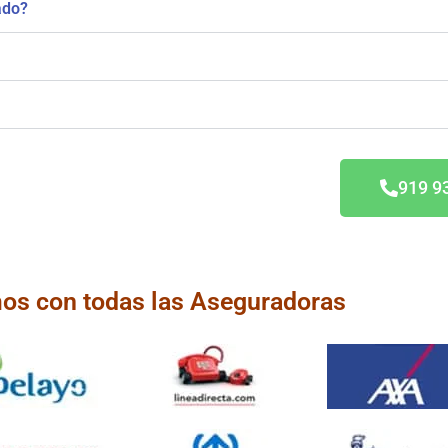
ado?
erti
919 9
os con todas las Aseguradoras